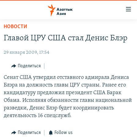
Доступность
ссылок
Вернуться
НОВОСТИ
к
ЦЕНТРАЛЬНАЯ АЗИЯ
Главой ЦРУ США стал Денис Блэр
основному
НОВОСТИ
КАЗАХСТАН
содержанию
29 января 2009, 17:54
ВОЙНА В УКРАИНЕ
Вернутся
КЫРГЫЗСТАН
к
НА ДРУГИХ ЯЗЫКАХ
УЗБЕКИСТАН
Поделиться
главной
ТАДЖИКИСТАН
ҚАЗАҚША
Сенат США утвердил отставного адмирала Дениса
навигации
ПОДПИШИТЕСЬ НА НАС В СОЦСЕТЯХ
Блэра на должность главы ЦРУ страны. Ранее его
Вернутся
КЫРГЫЗЧА
кандидатуру предложил президент США Барак
к
ЎЗБЕКЧА
Обама. Исполняя обязанности главы национальной
поиску
разведки, Денис Блэр будет координировать
ТОҶИКӢ
Все сайты РСЕ/РС
деятельность 16 спецслужб.
TÜRKMENÇE
Поделиться
Follow us