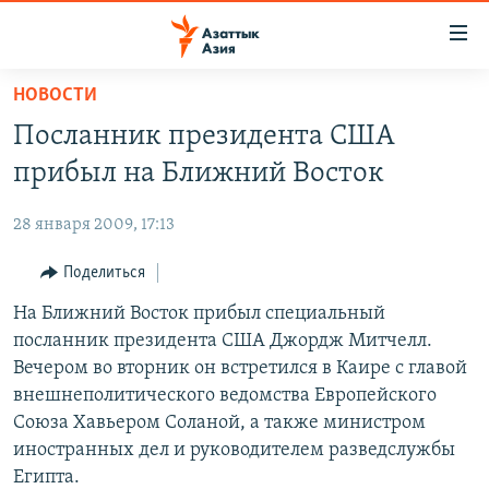
Доступность
ссылок
Вернуться
НОВОСТИ
к
ЦЕНТРАЛЬНАЯ АЗИЯ
Посланник президента США
основному
НОВОСТИ
КАЗАХСТАН
содержанию
прибыл на Ближний Восток
ВОЙНА В УКРАИНЕ
Вернутся
КЫРГЫЗСТАН
к
28 января 2009, 17:13
НА ДРУГИХ ЯЗЫКАХ
УЗБЕКИСТАН
главной
Поделиться
ТАДЖИКИСТАН
ҚАЗАҚША
навигации
ПОДПИШИТЕСЬ НА НАС В СОЦСЕТЯХ
Вернутся
На Ближний Восток прибыл специальный
КЫРГЫЗЧА
к
посланник президента США Джордж Митчелл.
ЎЗБЕКЧА
поиску
Вечером во вторник он встретился в Каире с главой
ТОҶИКӢ
Все сайты РСЕ/РС
внешнеполитического ведомства Европейского
Союза Хавьером Соланой, а также министром
TÜRKMENÇE
иностранных дел и руководителем разведслужбы
Египта.