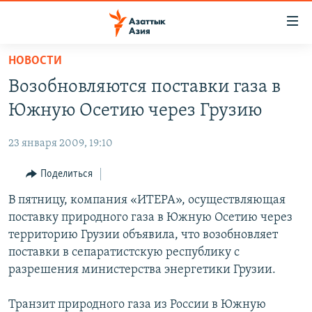
Доступность
ссылок
Вернуться
НОВОСТИ
к
ЦЕНТРАЛЬНАЯ АЗИЯ
Возобновляются поставки газа в
основному
НОВОСТИ
КАЗАХСТАН
содержанию
Южную Осетию через Грузию
ВОЙНА В УКРАИНЕ
Вернутся
КЫРГЫЗСТАН
к
23 января 2009, 19:10
НА ДРУГИХ ЯЗЫКАХ
УЗБЕКИСТАН
главной
Поделиться
ТАДЖИКИСТАН
ҚАЗАҚША
навигации
ПОДПИШИТЕСЬ НА НАС В СОЦСЕТЯХ
Вернутся
В пятницу, компания «ИТЕРА», осуществляющая
КЫРГЫЗЧА
к
поставку природного газа в Южную Осетию через
ЎЗБЕКЧА
поиску
территорию Грузии объявила, что возобновляет
ТОҶИКӢ
Все сайты РСЕ/РС
поставки в сепаратистскую республику с
разрешения министерства энергетики Грузии.
TÜRKMENÇE
Транзит природного газа из России в Южную