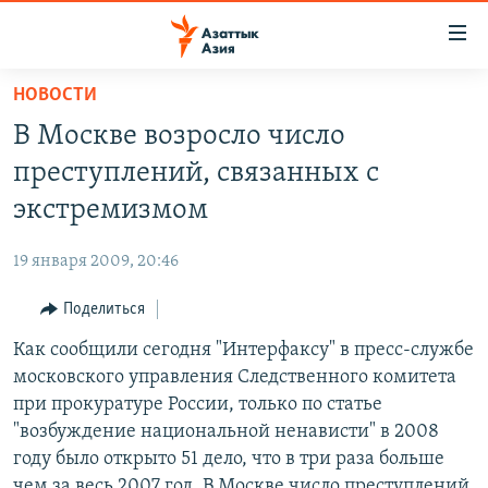
Доступность
ссылок
Вернуться
НОВОСТИ
к
ЦЕНТРАЛЬНАЯ АЗИЯ
В Москве возросло число
основному
НОВОСТИ
КАЗАХСТАН
содержанию
преступлений, связанных с
ВОЙНА В УКРАИНЕ
Вернутся
КЫРГЫЗСТАН
экстремизмом
к
НА ДРУГИХ ЯЗЫКАХ
УЗБЕКИСТАН
главной
19 января 2009, 20:46
ТАДЖИКИСТАН
ҚАЗАҚША
навигации
ПОДПИШИТЕСЬ НА НАС В СОЦСЕТЯХ
Вернутся
Поделиться
КЫРГЫЗЧА
к
Как сообщили сегодня "Интерфаксу" в пресс-службе
ЎЗБЕКЧА
поиску
московского управления Следственного комитета
ТОҶИКӢ
Все сайты РСЕ/РС
при прокуратуре России, только по статье
"возбуждение национальной ненависти" в 2008
TÜRKMENÇE
году было открыто 51 дело, что в три раза больше
чем за весь 2007 год. В Москве число преступлений,