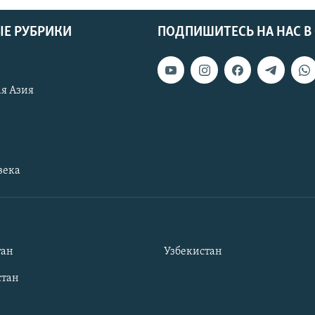
Е РУБРИКИ
ПОДПИШИТЕСЬ НА НАС В
я Азия
века
тан
Узбекистан
тан