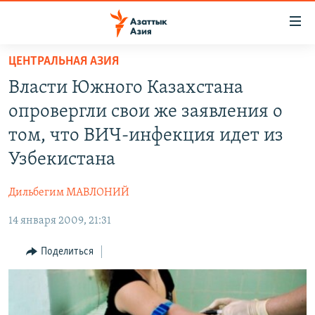
Доступность
ссылок
Вернуться
ЦЕНТРАЛЬНАЯ АЗИЯ
к
ЦЕНТРАЛЬНАЯ АЗИЯ
Власти Южного Казахстана
основному
НОВОСТИ
КАЗАХСТАН
содержанию
опровергли свои же заявления о
ВОЙНА В УКРАИНЕ
Вернутся
КЫРГЫЗСТАН
том, что ВИЧ-инфекция идет из
к
НА ДРУГИХ ЯЗЫКАХ
УЗБЕКИСТАН
Узбекистана
главной
ТАДЖИКИСТАН
ҚАЗАҚША
навигации
ПОДПИШИТЕСЬ НА НАС В СОЦСЕТЯХ
Дильбегим МАВЛОНИЙ
Вернутся
КЫРГЫЗЧА
к
14 января 2009, 21:31
ЎЗБЕКЧА
поиску
Поделиться
ТОҶИКӢ
Все сайты РСЕ/РС
TÜRKMENÇE