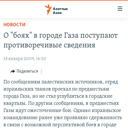
Доступность
ссылок
Вернуться
НОВОСТИ
к
ЦЕНТРАЛЬНАЯ АЗИЯ
О "боях" в городе Газа поступают
основному
НОВОСТИ
КАЗАХСТАН
содержанию
противоречивые сведения
ВОЙНА В УКРАИНЕ
Вернутся
КЫРГЫЗСТАН
к
14 января 2009, 16:50
НА ДРУГИХ ЯЗЫКАХ
УЗБЕКИСТАН
главной
Поделиться
ТАДЖИКИСТАН
ҚАЗАҚША
навигации
ПОДПИШИТЕСЬ НА НАС В СОЦСЕТЯХ
Вернутся
По сообщениям палестинских источников, отряд
КЫРГЫЗЧА
к
израильских танков проехал по предместьям
ЎЗБЕКЧА
поиску
города Газа, но не стал углубляться в городские
ТОҶИКӢ
Все сайты РСЕ/РС
кварталы. По другим сообщениям, в предместьях
Газы идут ожесточенные бои. Однако израильское
TÜRKMENÇE
командование ранее уже проявляло сдержанность
в связи с возможной перспективой боев в городе