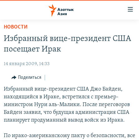
Доступность
ссылок
Вернуться
НОВОСТИ
к
ЦЕНТРАЛЬНАЯ АЗИЯ
Избранный вице-президент США
основному
НОВОСТИ
КАЗАХСТАН
содержанию
посещает Ирак
ВОЙНА В УКРАИНЕ
Вернутся
КЫРГЫЗСТАН
к
14 января 2009, 14:33
НА ДРУГИХ ЯЗЫКАХ
УЗБЕКИСТАН
главной
Поделиться
ТАДЖИКИСТАН
ҚАЗАҚША
навигации
ПОДПИШИТЕСЬ НА НАС В СОЦСЕТЯХ
Вернутся
Избранный вице-президент США Джо Байден,
КЫРГЫЗЧА
к
находящийся в Ираке, встретился с премьер-
ЎЗБЕКЧА
поиску
министром Нури аль-Малики. После переговоров
ТОҶИКӢ
Все сайты РСЕ/РС
Байден заявил, что будущая администрация США
планирует продуманный вывод войск из Ирака.
TÜRKMENÇE
По ирако-американскому пакту о безопасности, все