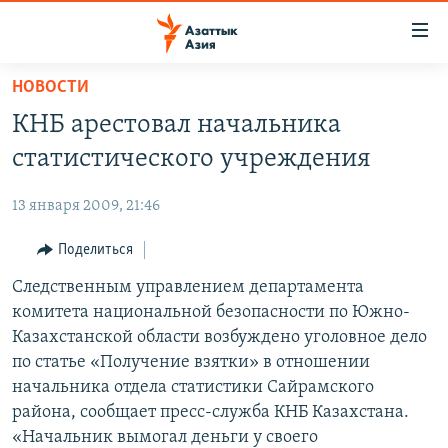
Доступность
ссылок
Вернуться
НОВОСТИ
к
ЦЕНТРАЛЬНАЯ АЗИЯ
КНБ арестовал начальника
основному
НОВОСТИ
КАЗАХСТАН
содержанию
статистического учреждения
ВОЙНА В УКРАИНЕ
Вернутся
КЫРГЫЗСТАН
к
13 января 2009, 21:46
НА ДРУГИХ ЯЗЫКАХ
УЗБЕКИСТАН
главной
Поделиться
ТАДЖИКИСТАН
ҚАЗАҚША
навигации
ПОДПИШИТЕСЬ НА НАС В СОЦСЕТЯХ
Вернутся
Следственным управлением департамента
КЫРГЫЗЧА
к
комитета национальной безопасности по Южно-
ЎЗБЕКЧА
поиску
Казахстанской области возбуждено уголовное дело
ТОҶИКӢ
Все сайты РСЕ/РС
по статье «Получение взятки» в отношении
начальника отдела статистики Сайрамского
TÜRKMENÇE
района, сообщает пресс-служба КНБ Казахстана.
«Начальник вымогал деньги у своего