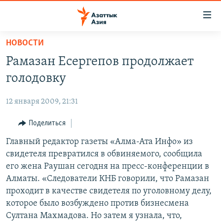
Доступность
ссылок
Вернуться
НОВОСТИ
к
ЦЕНТРАЛЬНАЯ АЗИЯ
Рамазан Есергепов продолжает
основному
НОВОСТИ
КАЗАХСТАН
содержанию
голодовку
ВОЙНА В УКРАИНЕ
Вернутся
КЫРГЫЗСТАН
к
12 января 2009, 21:31
НА ДРУГИХ ЯЗЫКАХ
УЗБЕКИСТАН
главной
Поделиться
ТАДЖИКИСТАН
ҚАЗАҚША
навигации
ПОДПИШИТЕСЬ НА НАС В СОЦСЕТЯХ
Вернутся
Главный редактор газеты «Алма-Ата Инфо» из
КЫРГЫЗЧА
к
свидетеля превратился в обвиняемого, сообщила
ЎЗБЕКЧА
поиску
его жена Раушан сегодня на пресс-конференции в
ТОҶИКӢ
Все сайты РСЕ/РС
Алматы. «Следователи КНБ говорили, что Рамазан
проходит в качестве свидетеля по уголовному делу,
TÜRKMENÇE
которое было возбуждено против бизнесмена
Султана Махмадова. Но затем я узнала, что,