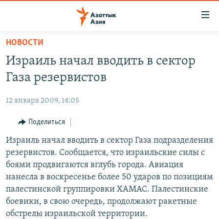
Доступность
ссылок
Вернуться
НОВОСТИ
к
ЦЕНТРАЛЬНАЯ АЗИЯ
Израиль начал вводить в сектор
основному
НОВОСТИ
КАЗАХСТАН
содержанию
Газа резервистов
ВОЙНА В УКРАИНЕ
Вернутся
КЫРГЫЗСТАН
к
12 января 2009, 14:05
НА ДРУГИХ ЯЗЫКАХ
УЗБЕКИСТАН
главной
Поделиться
ТАДЖИКИСТАН
ҚАЗАҚША
навигации
ПОДПИШИТЕСЬ НА НАС В СОЦСЕТЯХ
Вернутся
Израиль начал вводить в сектор Газа подразделения
КЫРГЫЗЧА
к
резервистов. Сообщается, что израильские силы с
ЎЗБЕКЧА
поиску
боями продвигаются вглубь города. Авиация
ТОҶИКӢ
Все сайты РСЕ/РС
нанесла в воскресенье более 50 ударов по позициям
палестинской группировки ХАМАС. Палестинские
TÜRKMENÇE
боевики, в свою очередь, продолжают ракетные
обстрелы израильской территории.