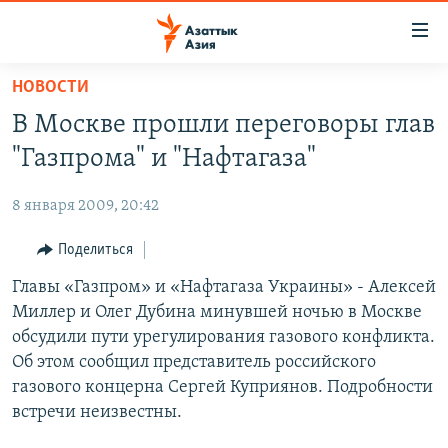
Доступность
ссылок
Вернуться
НОВОСТИ
к
ЦЕНТРАЛЬНАЯ АЗИЯ
В Москве прошли переговоры глав
основному
НОВОСТИ
КАЗАХСТАН
содержанию
"Газпрома" и "Нафтагаза"
ВОЙНА В УКРАИНЕ
Вернутся
КЫРГЫЗСТАН
к
8 января 2009, 20:42
НА ДРУГИХ ЯЗЫКАХ
УЗБЕКИСТАН
главной
Поделиться
ТАДЖИКИСТАН
ҚАЗАҚША
навигации
ПОДПИШИТЕСЬ НА НАС В СОЦСЕТЯХ
Вернутся
Главы «Газпром» и «Нафтагаза Украины» - Алексей
КЫРГЫЗЧА
к
Миллер и Олег Дубина минувшей ночью в Москве
ЎЗБЕКЧА
поиску
обсудили пути урегулирования газового конфликта.
ТОҶИКӢ
Все сайты РСЕ/РС
Об этом сообщил представитель российского
газового концерна Сергей Куприянов. Подробности
TÜRKMENÇE
встречи неизвестны.