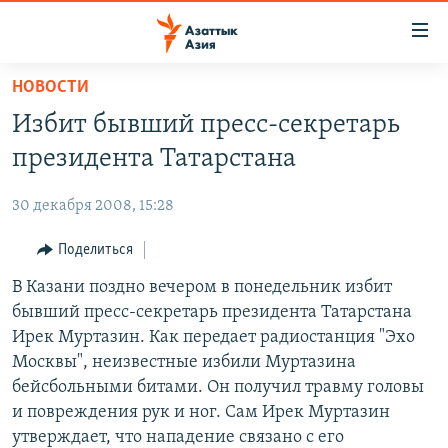
Доступность
ссылок
Вернуться
НОВОСТИ
к
ЦЕНТРАЛЬНАЯ АЗИЯ
Избит бывший пресс-секретарь
основному
НОВОСТИ
КАЗАХСТАН
содержанию
президента Татарстана
ВОЙНА В УКРАИНЕ
Вернутся
КЫРГЫЗСТАН
к
30 декабря 2008, 15:28
НА ДРУГИХ ЯЗЫКАХ
УЗБЕКИСТАН
главной
Поделиться
ТАДЖИКИСТАН
ҚАЗАҚША
навигации
ПОДПИШИТЕСЬ НА НАС В СОЦСЕТЯХ
Вернутся
В Казани поздно вечером в понедельник избит
КЫРГЫЗЧА
к
бывший пресс-секретарь президента Татарстана
ЎЗБЕКЧА
поиску
Ирек Муртазин. Как передает радиостанция "Эхо
ТОҶИКӢ
Все сайты РСЕ/РС
Москвы", неизвестные избили Муртазина
бейсбольными битами. Он получил травму головы
TÜRKMENÇE
и повреждения рук и ног. Сам Ирек Муртазин
утверждает, что нападение связано с его