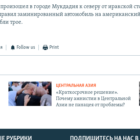
 произошел в городе Мукдадия к северу от иракской с
правил заминированный автомобиль на американски
бли трое.
ся
Follow us
Print
ЦЕНТРАЛЬНАЯ АЗИЯ
«Краткосрочное решение».
Почему амнистии в Центральной
Азии не панацея от проблемы?
Е РУБРИКИ
ПОДПИШИТЕСЬ НА НАС В