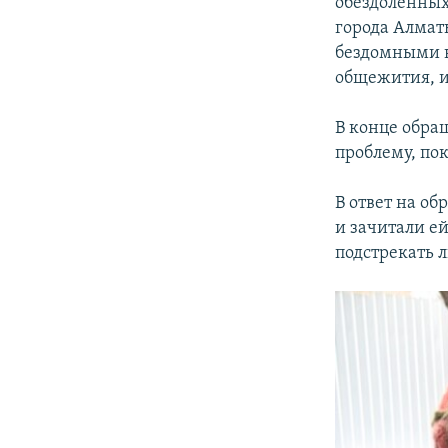
обездоленных
города Алмат
бездомными в
общежития, и
В конце обра
проблему, пок
В ответ на о
и зачитали е
подстрекать л