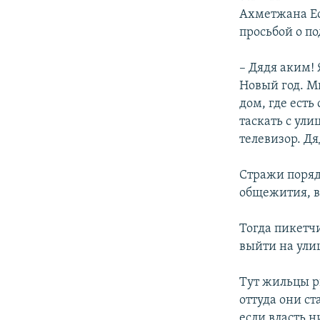
Ахметжана Ес
просьбой о по
– Дядя аким! 
Новый год. М
дом, где есть
таскать с ули
телевизор. Дя
Стражи поряд
общежития, в
Тогда пикетчи
выйти на ули
Тут жильцы р
оттуда они ст
если власть н