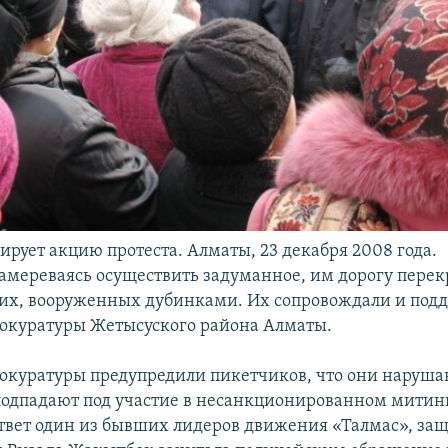
ирует акцию протеста. Алматы, 23 декабря 2008 года.
амереваясь осуществить задуманное, им дорогу перек
их, вооруженных дубинками. Их сопровождали и под
окуратуры Жетысуского района Алматы.
окуратуры предупредили пикетчиков, что они нарушаю
подпадают под участие в несанкционированном митинге
ответ один из бывших лидеров движения «Талмас», за