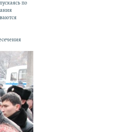
пускаясь по
пания
иваются
есечения