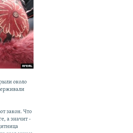
рыли около
держивали
т закон. Что
, а значит -
щитница