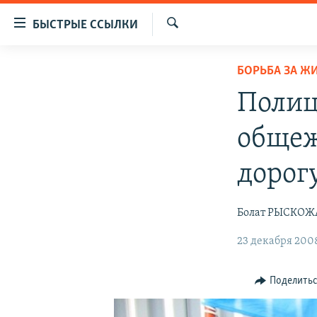
Доступность
БЫСТРЫЕ ССЫЛКИ
ссылок
Искать
Вернуться
ЦЕНТРАЛЬНАЯ АЗИЯ
БОРЬБА ЗА Ж
к
НОВОСТИ
КАЗАХСТАН
основному
Полиц
содержанию
ВОЙНА В УКРАИНЕ
КЫРГЫЗСТАН
Вернутся
общеж
НА ДРУГИХ ЯЗЫКАХ
УЗБЕКИСТАН
к
главной
ТАДЖИКИСТАН
ҚАЗАҚША
дорог
навигации
КЫРГЫЗЧА
Вернутся
Болат РЫСКОЖ
к
ЎЗБЕКЧА
поиску
23 декабря 2008
ТОҶИКӢ
TÜRKMENÇE
Поделить