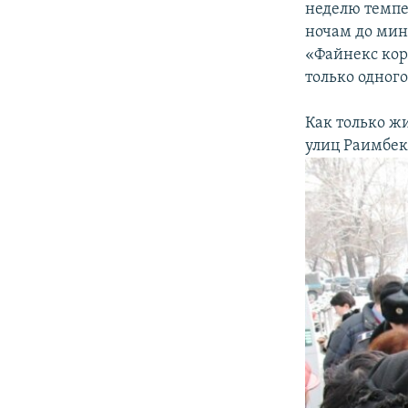
неделю темпе
ночам до мин
«Файнекс кор
только одног
Как только ж
улиц Раимбек