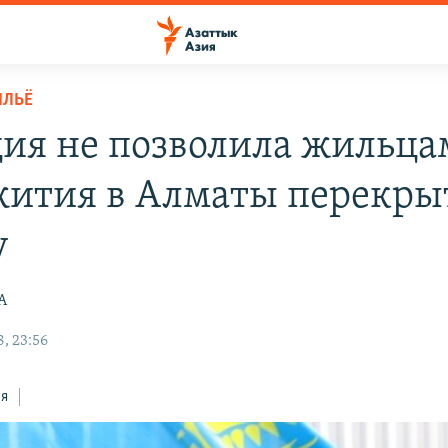
ИЛЬЁ
ия не позволила жильца
ития в Алматы перекры
у
А
, 23:56
ся