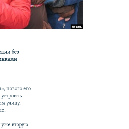
итии без
бинками
, нового его
 устроить
м улицу,
ие.
т уже вторую