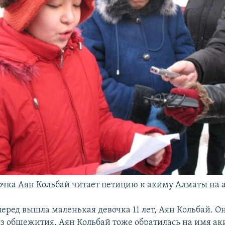
вочка Аян Кольбай читает петицию к акиму Алматы на 
перед вышла маленькая девочка 11 лет, Аян Кольбай. Он
з общежития. Аян Кольбай тоже обратилась на имя а