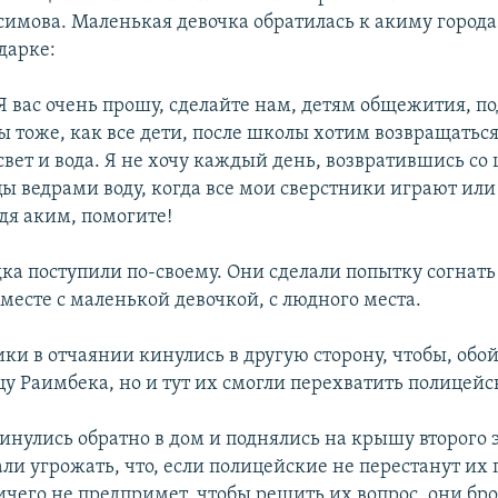
имова. Маленькая девочка обратилась к акиму города
дарке:
Я вас очень прошу, сделайте нам, детям общежития, п
ы тоже, как все дети, после школы хотим возвращаться
 свет и вода. Я не хочу каждый день, возвратившись со
цы ведрами воду, когда все мои сверстники играют или
дя аким, помогите!
ка поступили по-своему. Они сделали попытку согнат
месте с маленькой девочкой, с людного места.
ки в отчаянии кинулись в другую сторону, чтобы, обо
цу Раимбека, но и тут их смогли перехватить полицейс
инулись обратно в дом и поднялись на крышу второго 
али угрожать, что, если полицейские не перестанут их 
ичего не предпримет, чтобы решить их вопрос, они бро