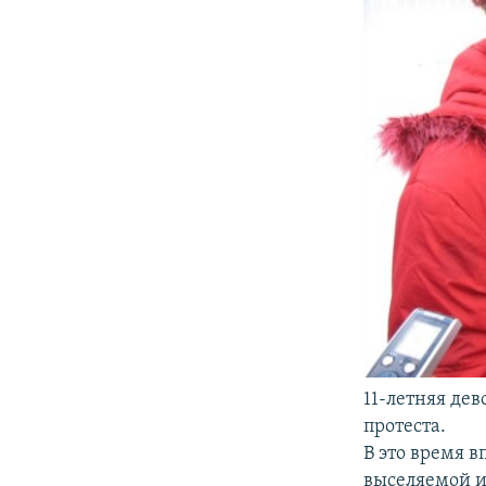
11-летняя де
протеста.
В это время в
выселяемой и