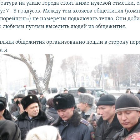
ратура на улице города стоит ниже нулевой отметки, о
ус 7 - 8 градусов. Между тем хозяева общежития (ком
порейшэн») не намерены подключать тепло. Они доб
о: любыми путями выселить людей из общежития.
ильцы общежития организованно пошли в сторону пер
а и