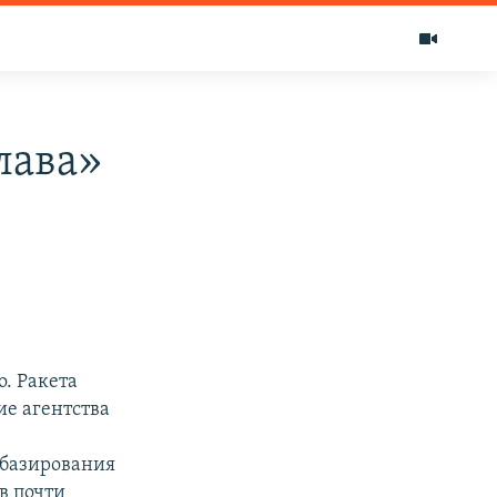
лава»
. Ракета
ие агентства
 базирования
в почти