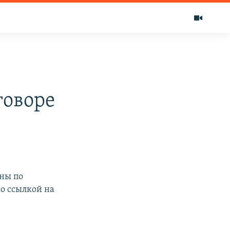
говоре
ны по
со ссылкой на