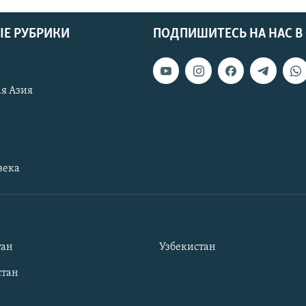
Е РУБРИКИ
ПОДПИШИТЕСЬ НА НАС В
я Азия
века
тан
Узбекистан
тан