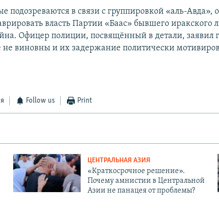
ые подозреваются в связи с группировкой «аль-Авда», 
аврировать власть Партии «Баас» бывшего иракского 
йна. Офицер полиции, посвящённый в детали, заявил г
 не виновны и их задержание политически мотивиров
ся
Follow us
Print
ЦЕНТРАЛЬНАЯ АЗИЯ
«Краткосрочное решение».
Почему амнистии в Центральной
Азии не панацея от проблемы?