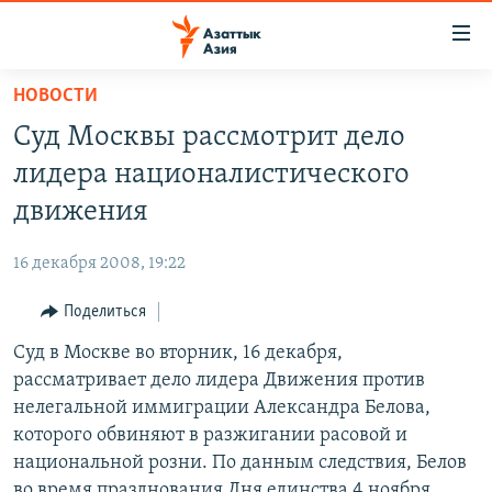
Доступность
ссылок
Вернуться
НОВОСТИ
к
ЦЕНТРАЛЬНАЯ АЗИЯ
Суд Москвы рассмотрит дело
основному
НОВОСТИ
КАЗАХСТАН
содержанию
лидера националистического
ВОЙНА В УКРАИНЕ
Вернутся
КЫРГЫЗСТАН
движения
к
НА ДРУГИХ ЯЗЫКАХ
УЗБЕКИСТАН
главной
16 декабря 2008, 19:22
ТАДЖИКИСТАН
ҚАЗАҚША
навигации
ПОДПИШИТЕСЬ НА НАС В СОЦСЕТЯХ
Вернутся
Поделиться
КЫРГЫЗЧА
к
Суд в Москве во вторник, 16 декабря,
ЎЗБЕКЧА
поиску
рассматривает дело лидера Движения против
ТОҶИКӢ
Все сайты РСЕ/РС
нелегальной иммиграции Александра Белова,
которого обвиняют в разжигании расовой и
TÜRKMENÇE
национальной розни. По данным следствия, Белов
во время празднования Дня единства 4 ноября