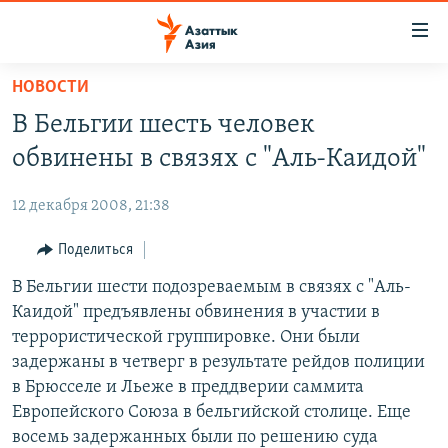
Доступность
ссылок
Вернуться
НОВОСТИ
к
ЦЕНТРАЛЬНАЯ АЗИЯ
В Бельгии шесть человек
основному
НОВОСТИ
КАЗАХСТАН
содержанию
обвинены в связях с "Аль-Каидой"
ВОЙНА В УКРАИНЕ
Вернутся
КЫРГЫЗСТАН
к
12 декабря 2008, 21:38
НА ДРУГИХ ЯЗЫКАХ
УЗБЕКИСТАН
главной
Поделиться
ТАДЖИКИСТАН
ҚАЗАҚША
навигации
ПОДПИШИТЕСЬ НА НАС В СОЦСЕТЯХ
Вернутся
В Бельгии шести подозреваемым в связях с "Аль-
КЫРГЫЗЧА
к
Каидой" предъявлены обвинения в участии в
ЎЗБЕКЧА
поиску
террористической группировке. Они были
ТОҶИКӢ
Все сайты РСЕ/РС
задержаны в четверг в результате рейдов полиции
в Брюсселе и Льеже в преддверии саммита
TÜRKMENÇE
Европейского Союза в бельгийской столице. Еще
восемь задержанных были по решению суда