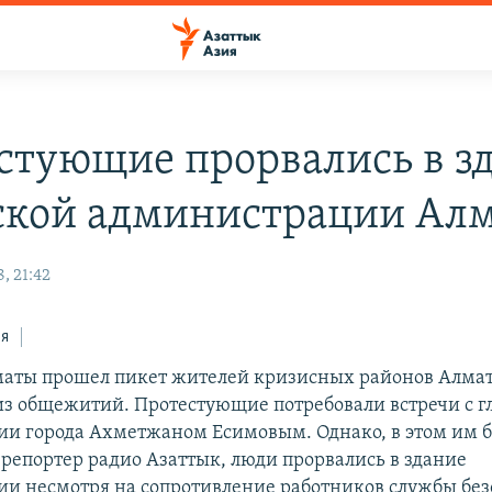
стующие прорвались в з
ской администрации Ал
, 21:42
ся
маты прошел пикет жителей кризисных районов Алмат
з общежитий. Протестующие потребовали встречи с г
и города Ахметжаном Есимовым. Однако, в этом им б
 репортер радио Азаттык, люди прорвались в здание
и несмотря на сопротивление работников службы без