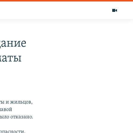
дание
маты
ы и жильцов,
лавой
ыло отказано.
опасности.