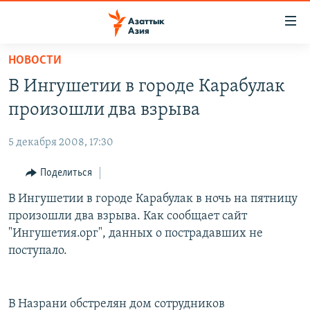
Доступность
ссылок
Вернуться
НОВОСТИ
к
ЦЕНТРАЛЬНАЯ АЗИЯ
В Ингушетии в городе Карабулак
основному
НОВОСТИ
КАЗАХСТАН
содержанию
произошли два взрыва
ВОЙНА В УКРАИНЕ
Вернутся
КЫРГЫЗСТАН
к
5 декабря 2008, 17:30
НА ДРУГИХ ЯЗЫКАХ
УЗБЕКИСТАН
главной
Поделиться
ТАДЖИКИСТАН
ҚАЗАҚША
навигации
ПОДПИШИТЕСЬ НА НАС В СОЦСЕТЯХ
Вернутся
В Ингушетии в городе Карабулак в ночь на пятницу
КЫРГЫЗЧА
к
произошли два взрыва. Как сообщает сайт
ЎЗБЕКЧА
поиску
"Ингушетия.орг", данных о пострадавших не
ТОҶИКӢ
Все сайты РСЕ/РС
поступало.
TÜRKMENÇE
В Назрани обстрелян дом сотрудников