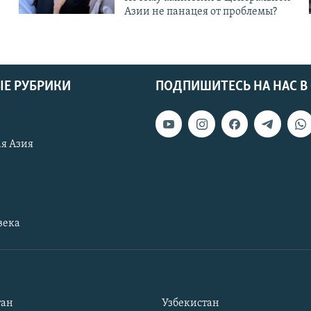
Азии не панацея от проблемы?
Е РУБРИКИ
ПОДПИШИТЕСЬ НА НАС В
я Азия
века
тан
Узбекистан