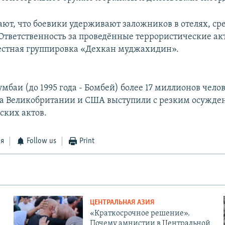
ают, что боевики удерживают заложников в отелях, сре
Ответственность за проведённые террористические ак
естная группировка «Дехкан муджахидин».
баи (до 1995 года - Бомбей) более 17 миллионов челов
а Великобритании и США выступили с резким осужде
ских актов.
ся
Follow us
Print
ЦЕНТРАЛЬНАЯ АЗИЯ
«Краткосрочное решение».
Почему амнистии в Центральной