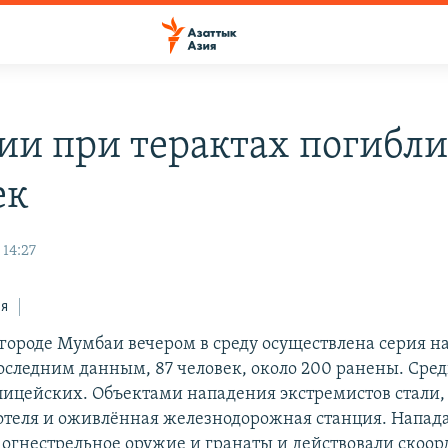
ии при терактах погибли
ек
 14:27
ся
городе Мумбаи вечером в среду осуществлена серия н
последним данным, 87 человек, около 200 ранены. Сре
лицейских. Объектами нападения экстремистов стали, 
отеля и оживлённая железнодорожная станция. Напа
 огнестрельное оружие и гранаты и действовали скоо