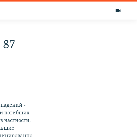
 87
ападений -
ди погибших
в частности,
давшие
рдинированно.