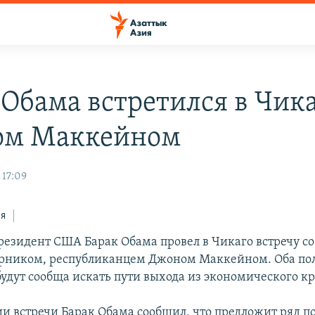
 Обама встретился в Чика
ом Маккейном
 17:09
ся
езидент США Барак Обама провел в Чикаго встречу со
рником, республиканцем Джоном Маккейном. Оба по
будут сообща искать пути выхода из экономического к
и встречи Барак Обама сообщил, что предложит ряд по