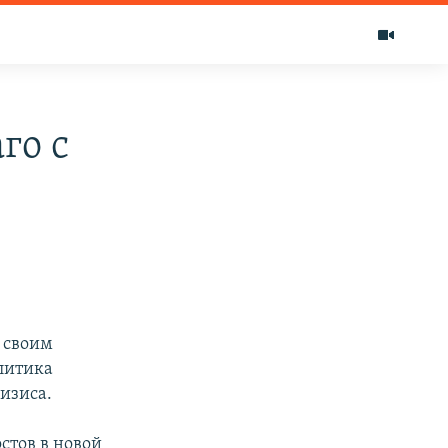
го с
 своим
литика
ризиса.
стов в новой