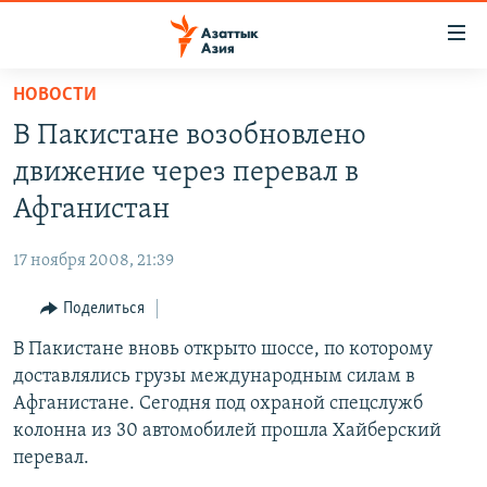
Доступность
ссылок
Вернуться
НОВОСТИ
к
ЦЕНТРАЛЬНАЯ АЗИЯ
В Пакистане возобновлено
основному
НОВОСТИ
КАЗАХСТАН
содержанию
движение через перевал в
ВОЙНА В УКРАИНЕ
Вернутся
КЫРГЫЗСТАН
Афганистан
к
НА ДРУГИХ ЯЗЫКАХ
УЗБЕКИСТАН
главной
17 ноября 2008, 21:39
ТАДЖИКИСТАН
ҚАЗАҚША
навигации
ПОДПИШИТЕСЬ НА НАС В СОЦСЕТЯХ
Вернутся
Поделиться
КЫРГЫЗЧА
к
В Пакистане вновь открыто шоссе, по которому
ЎЗБЕКЧА
поиску
доставлялись грузы международным силам в
ТОҶИКӢ
Все сайты РСЕ/РС
Афганистане. Сегодня под охраной спецслужб
колонна из 30 автомобилей прошла Хайберский
TÜRKMENÇE
перевал.