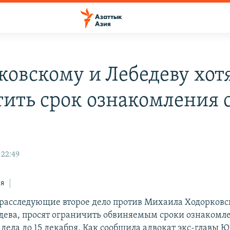
ковскому и Лебедеву хот
тить срок ознакомления 
 22:49
ся
 расследующие второе дело против Михаила Ходорковс
дева, просят ограничить обвиняемым сроки ознакомле
дела до 15 декабря. Как сообщила адвокат экс-главы 