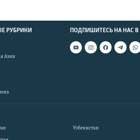
Е РУБРИКИ
ПОДПИШИТЕСЬ НА НАС В
я Азия
века
тан
Узбекистан