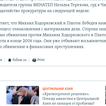
водителя группы МЕНАТЕП Наталья Терехова, суд в Чи
одатайство прокуратуры на следующей неделе.
итает, что Михаил Ходорковский и Платон Лебедев на
роцесс ознакомления с материалами дела. Сторона за
вые обвинения против Михаила Ходорковского и Плато
ты в конце 2006 года. Они уже отбывают восьмилетни
о обвинению в финансовых преступлениях.
ся
Follow us
Print
ЦЕНТРАЛЬНАЯ АЗИЯ
«Краткосрочное решение».
Почему амнистии в Центральной
Азии не панацея от проблемы?