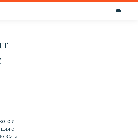
ят
с
кого и
ния с
ЮКОСа и