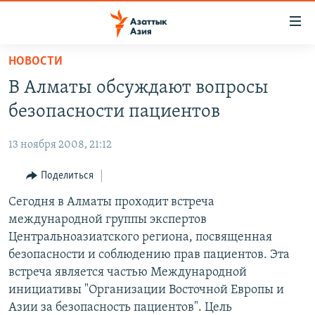
Доступность
ссылок
Вернуться
НОВОСТИ
к
ЦЕНТРАЛЬНАЯ АЗИЯ
В Алматы обсуждают вопросы
основному
НОВОСТИ
КАЗАХСТАН
содержанию
безопасности пациентов
ВОЙНА В УКРАИНЕ
Вернутся
КЫРГЫЗСТАН
к
13 ноября 2008, 21:12
НА ДРУГИХ ЯЗЫКАХ
УЗБЕКИСТАН
главной
Поделиться
ТАДЖИКИСТАН
ҚАЗАҚША
навигации
ПОДПИШИТЕСЬ НА НАС В СОЦСЕТЯХ
Вернутся
Сегодня в Алматы проходит встреча
КЫРГЫЗЧА
к
международной группы экспертов
ЎЗБЕКЧА
поиску
Центральноазиатского региона, посвященная
ТОҶИКӢ
Все сайты РСЕ/РС
безопасности и соблюдению прав пациентов. Эта
встреча является частью Международной
TÜRKMENÇE
инициативы "Организации Восточной Европы и
Азии за безопасность пациентов". Цель