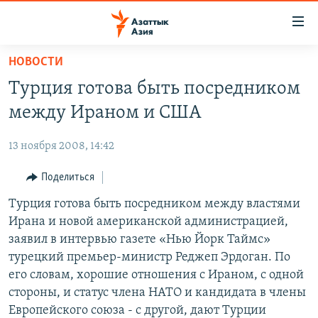
Доступность
ссылок
Вернуться
НОВОСТИ
к
ЦЕНТРАЛЬНАЯ АЗИЯ
Турция готова быть посредником
основному
НОВОСТИ
КАЗАХСТАН
содержанию
между Ираном и США
ВОЙНА В УКРАИНЕ
Вернутся
КЫРГЫЗСТАН
к
13 ноября 2008, 14:42
НА ДРУГИХ ЯЗЫКАХ
УЗБЕКИСТАН
главной
Поделиться
ТАДЖИКИСТАН
ҚАЗАҚША
навигации
ПОДПИШИТЕСЬ НА НАС В СОЦСЕТЯХ
Вернутся
Турция готова быть посредником между властями
КЫРГЫЗЧА
к
Ирана и новой американской администрацией,
ЎЗБЕКЧА
поиску
заявил в интервью газете «Нью Йорк Таймс»
ТОҶИКӢ
Все сайты РСЕ/РС
турецкий премьер-министр Реджеп Эрдоган. По
его словам, хорошие отношения с Ираном, с одной
TÜRKMENÇE
стороны, и статус члена НАТО и кандидата в члены
Европейского союза - с другой, дают Турции