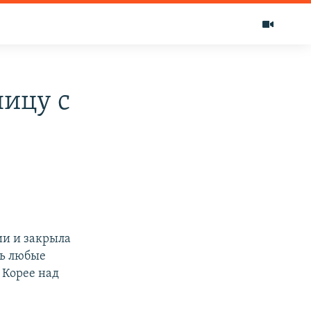
ницу с
и и закрыла
ть любые
 Корее над