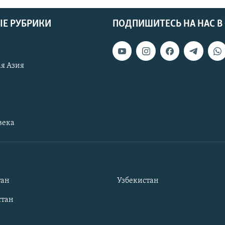
Е РУБРИКИ
ПОДПИШИТЕСЬ НА НАС В
я Азия
века
тан
Узбекистан
тан