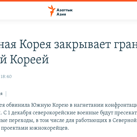
ная Корея закрывает гра
й Кореей
 18:40
ся
ея обвинила Южную Корею в нагнетании конфронтаци
й. С 1 декабря северокорейские военные будут пресека
ые переходы, в том числе для работающих в Северной
 проектами южнокорейцев.