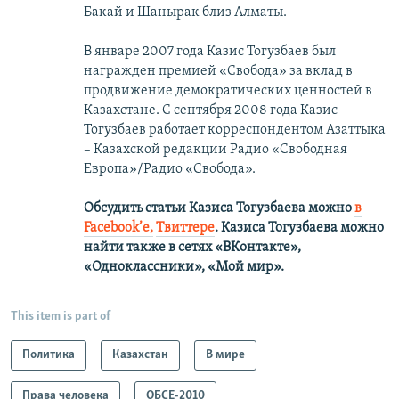
Бакай и Шанырак близ Алматы.
В январе 2007 года Казис Тогузбаев был
награжден премией «Свобода» за вклад в
продвижение демократических ценностей в
Казахстане. С сентября 2008 года Казис
Тогузбаев работает корреспондентом Азаттыка
– Казахской редакции Радио «Свободная
Европа»/Радио «Свобода».
Обсудить статьи Казиса Тогузбаева можно
в
Facebook’е,
Твиттере
.
Казиса Тогузбаева можно
найти также в сетях
«ВКонтакте»,
«Одноклассники», «Мой мир».
This item is part of
Политика
Казахстан
В мире
Права человека
ОБСЕ-2010