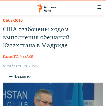
Доступность
ссылок
Вернуться
ОБСЕ-2010
к
ЦЕНТРАЛЬНАЯ АЗИЯ
США озабочены ходом
основному
НОВОСТИ
КАЗАХСТАН
содержанию
выполнения обещаний
ВОЙНА В УКРАИНЕ
Вернутся
КЫРГЫЗСТАН
Казахстана в Мадриде
к
НА ДРУГИХ ЯЗЫКАХ
УЗБЕКИСТАН
главной
Казис ТОГУЗБАЕВ
ТАДЖИКИСТАН
ҚАЗАҚША
навигации
ПОДПИШИТЕСЬ НА НАС В СОЦСЕТЯХ
Вернутся
6 ноября 2008, 20:26
КЫРГЫЗЧА
к
ЎЗБЕКЧА
Поделиться
поиску
ТОҶИКӢ
Все сайты РСЕ/РС
TÜRKMENÇE