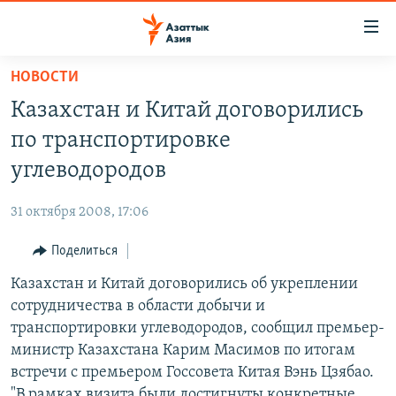
Доступность
ссылок
Вернуться
НОВОСТИ
к
ЦЕНТРАЛЬНАЯ АЗИЯ
Казахстан и Китай договорились
основному
НОВОСТИ
КАЗАХСТАН
содержанию
по транспортировке
ВОЙНА В УКРАИНЕ
Вернутся
КЫРГЫЗСТАН
углеводородов
к
НА ДРУГИХ ЯЗЫКАХ
УЗБЕКИСТАН
главной
31 октября 2008, 17:06
ТАДЖИКИСТАН
ҚАЗАҚША
навигации
ПОДПИШИТЕСЬ НА НАС В СОЦСЕТЯХ
Вернутся
Поделиться
КЫРГЫЗЧА
к
Казахстан и Китай договорились об укреплении
ЎЗБЕКЧА
поиску
сотрудничества в области добычи и
ТОҶИКӢ
Все сайты РСЕ/РС
транспортировки углеводородов, сообщил премьер-
министр Казахстана Карим Масимов по итогам
TÜRKMENÇE
встречи с премьером Госсовета Китая Вэнь Цзябао.
"В рамках визита были достигнуты конкретные