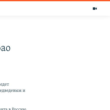
бао
ведет
Медведевым и
зита в Россию