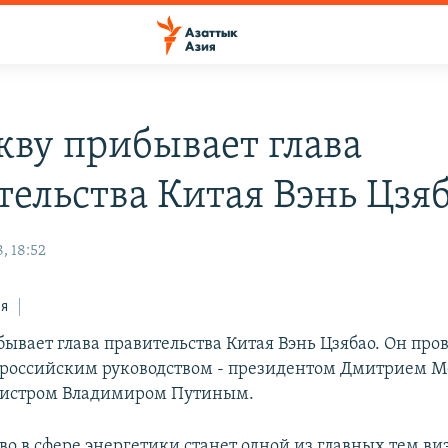
кву прибывает глава
тельства Китая Вэнь Цзя
, 18:52
ся
ывает глава правительства Китая Вэнь Цзябао. Он про
 российским руководством - президентом Дмитрием 
истром Владимиром Путиным.
о в сфере энергетики станет одной из главных тем ви