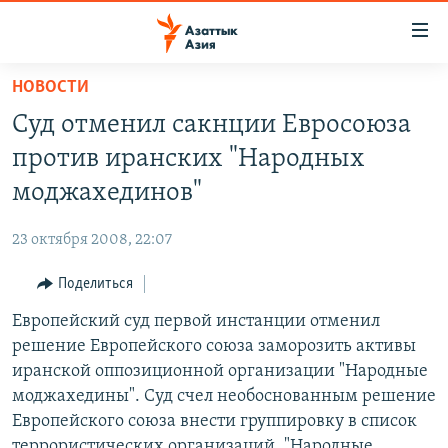
Доступность
ссылок
Вернуться
НОВОСТИ
к
ЦЕНТРАЛЬНАЯ АЗИЯ
Суд отменил сакнции Евросоюза
основному
НОВОСТИ
КАЗАХСТАН
содержанию
против иранских "Народных
ВОЙНА В УКРАИНЕ
Вернутся
КЫРГЫЗСТАН
моджахединов"
к
НА ДРУГИХ ЯЗЫКАХ
УЗБЕКИСТАН
главной
23 октября 2008, 22:07
ТАДЖИКИСТАН
ҚАЗАҚША
навигации
ПОДПИШИТЕСЬ НА НАС В СОЦСЕТЯХ
Вернутся
Поделиться
КЫРГЫЗЧА
к
Европейский суд первой инстанции отменил
ЎЗБЕКЧА
поиску
решение Европейского союза заморозить активы
ТОҶИКӢ
Все сайты РСЕ/РС
иранской оппозиционной организации "Народные
моджахедины". Суд счел необоснованным решение
TÜRKMENÇE
Европейского союза внести группировку в список
террористических организаций. "Народные