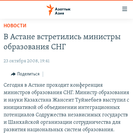
Доступность
ссылок
Вернуться
НОВОСТИ
к
ЦЕНТРАЛЬНАЯ АЗИЯ
В Астане встретились министры
основному
НОВОСТИ
КАЗАХСТАН
содержанию
образования СНГ
ВОЙНА В УКРАИНЕ
Вернутся
КЫРГЫЗСТАН
к
23 октября 2008, 19:41
НА ДРУГИХ ЯЗЫКАХ
УЗБЕКИСТАН
главной
Поделиться
ТАДЖИКИСТАН
ҚАЗАҚША
навигации
ПОДПИШИТЕСЬ НА НАС В СОЦСЕТЯХ
Вернутся
Сегодня в Астане проходит конференция
КЫРГЫЗЧА
к
министров образования СНГ. Mинистр образования
ЎЗБЕКЧА
поиску
и науки Казахстана Жансеит Туймебаев выступил с
ТОҶИКӢ
Все сайты РСЕ/РС
инициативой об объединении интеграционных
потенциалов Содружества независимых государств
TÜRKMENÇE
и Шанхайской организации сотрудничества для
развития национальных систем образования.