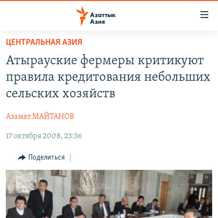
Доступность
ссылок
Вернуться
ЦЕНТРАЛЬНАЯ АЗИЯ
к
ЦЕНТРАЛЬНАЯ АЗИЯ
Атырауские фермеры критикуют
основному
НОВОСТИ
КАЗАХСТАН
содержанию
правила кредитования небольших
ВОЙНА В УКРАИНЕ
Вернутся
КЫРГЫЗСТАН
сельских хозяйств
к
НА ДРУГИХ ЯЗЫКАХ
УЗБЕКИСТАН
главной
Азамат МАЙТАНОВ
ТАДЖИКИСТАН
ҚАЗАҚША
навигации
ПОДПИШИТЕСЬ НА НАС В СОЦСЕТЯХ
Вернутся
17 октября 2008, 23:36
КЫРГЫЗЧА
к
ЎЗБЕКЧА
Поделиться
поиску
ТОҶИКӢ
Все сайты РСЕ/РС
TÜRKMENÇE