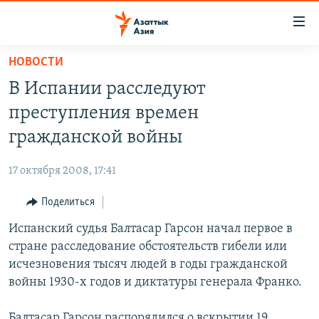
Доступность
ссылок
Вернуться
НОВОСТИ
к
ЦЕНТРАЛЬНАЯ АЗИЯ
В Испании расследуют
основному
НОВОСТИ
КАЗАХСТАН
содержанию
преступления времен
ВОЙНА В УКРАИНЕ
Вернутся
КЫРГЫЗСТАН
гражданской войны
к
НА ДРУГИХ ЯЗЫКАХ
УЗБЕКИСТАН
главной
17 октября 2008, 17:41
ТАДЖИКИСТАН
ҚАЗАҚША
навигации
ПОДПИШИТЕСЬ НА НАС В СОЦСЕТЯХ
Вернутся
Поделиться
КЫРГЫЗЧА
к
Испанский судья Балтасар Гарсон начал первое в
ЎЗБЕКЧА
поиску
стране расследование обстоятельств гибели или
ТОҶИКӢ
Все сайты РСЕ/РС
исчезновения тысяч людей в годы гражданской
войны 1930-х годов и диктатуры генерала Франко.
TÜRKMENÇE
Балтасар Гарсон распорядился о вскрытии 19