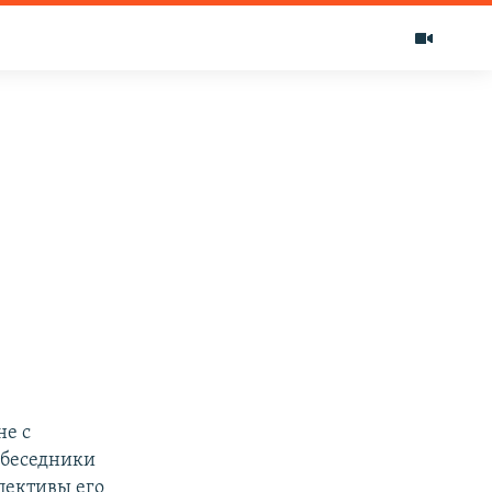
не с
обеседники
пективы его