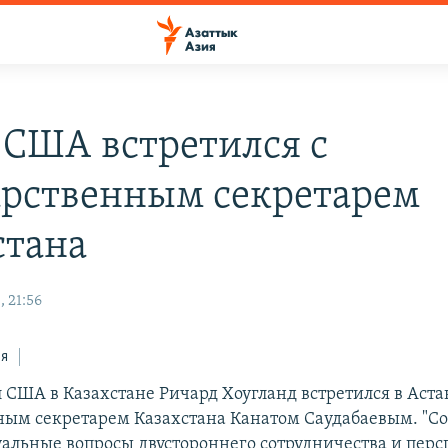
 США встретился с
арственным секретарем
стана
 21:56
ся
 США в Казахстане Ричард Хоугланд встретился в Аста
ным секретарем Казахстана Канатом Саудабаевым. "С
уальные вопросы двустороннего сотрудничества и перс