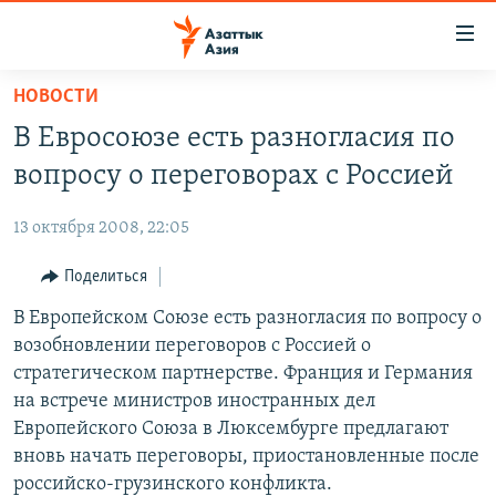
Доступность
ссылок
Вернуться
НОВОСТИ
к
ЦЕНТРАЛЬНАЯ АЗИЯ
В Евросоюзе есть разногласия по
основному
НОВОСТИ
КАЗАХСТАН
содержанию
вопросу о переговорах с Россией
ВОЙНА В УКРАИНЕ
Вернутся
КЫРГЫЗСТАН
к
13 октября 2008, 22:05
НА ДРУГИХ ЯЗЫКАХ
УЗБЕКИСТАН
главной
Поделиться
ТАДЖИКИСТАН
ҚАЗАҚША
навигации
ПОДПИШИТЕСЬ НА НАС В СОЦСЕТЯХ
Вернутся
В Европейском Союзе есть разногласия по вопросу о
КЫРГЫЗЧА
к
возобновлении переговоров с Россией о
ЎЗБЕКЧА
поиску
стратегическом партнерстве. Франция и Германия
ТОҶИКӢ
Все сайты РСЕ/РС
на встрече министров иностранных дел
Европейского Союза в Люксембурге предлагают
TÜRKMENÇE
вновь начать переговоры, приостановленные после
российско-грузинского конфликта.