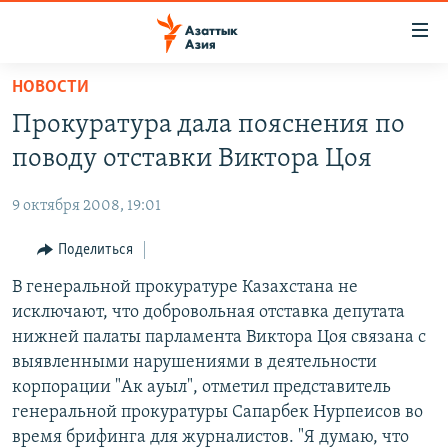
Доступность
ссылок
Вернуться
НОВОСТИ
к
ЦЕНТРАЛЬНАЯ АЗИЯ
Прокуратура дала пояснения по
основному
НОВОСТИ
КАЗАХСТАН
содержанию
поводу отставки Виктора Цоя
ВОЙНА В УКРАИНЕ
Вернутся
КЫРГЫЗСТАН
к
9 октября 2008, 19:01
НА ДРУГИХ ЯЗЫКАХ
УЗБЕКИСТАН
главной
Поделиться
ТАДЖИКИСТАН
ҚАЗАҚША
навигации
ПОДПИШИТЕСЬ НА НАС В СОЦСЕТЯХ
Вернутся
В генеральной прокуратуре Казахстана не
КЫРГЫЗЧА
к
исключают, что добровольная отставка депутата
ЎЗБЕКЧА
поиску
нижней палаты парламента Виктора Цоя связана с
ТОҶИКӢ
Все сайты РСЕ/РС
выявленными нарушениями в деятельности
корпорации "Ак ауыл", отметил представитель
TÜRKMENÇE
генеральной прокуратуры Сапарбек Нурпеисов во
время брифинга для журналистов. "Я думаю, что