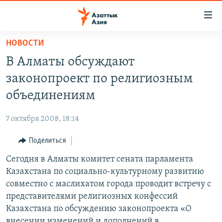
Доступность
ссылок
Вернуться
НОВОСТИ
к
ЦЕНТРАЛЬНАЯ АЗИЯ
В Алматы обсуждают
основному
НОВОСТИ
КАЗАХСТАН
содержанию
законопроект по религиозным
ВОЙНА В УКРАИНЕ
Вернутся
КЫРГЫЗСТАН
объединениям
к
НА ДРУГИХ ЯЗЫКАХ
УЗБЕКИСТАН
главной
7 октября 2008, 18:14
ТАДЖИКИСТАН
ҚАЗАҚША
навигации
ПОДПИШИТЕСЬ НА НАС В СОЦСЕТЯХ
Вернутся
Поделиться
КЫРГЫЗЧА
к
Сегодня в Алматы комитет сената парламента
ЎЗБЕКЧА
поиску
Казахстана по социально-культурному развитию
ТОҶИКӢ
Все сайты РСЕ/РС
совместно с маслихатом города проводит встречу с
представителями религиозных конфессий
TÜRKMENÇE
Казахстана по обсуждению законопроекта «О
внесении изменений и дополнений в