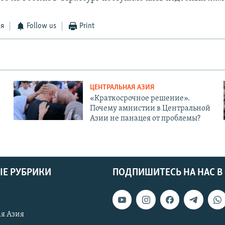
ся
Follow us
Print
ЦЕНТРАЛЬНАЯ АЗИЯ
«Краткосрочное решение».
Почему амнистии в Центральной
Азии не панацея от проблемы?
Е РУБРИКИ
ПОДПИШИТЕСЬ НА НАС В
я Азия