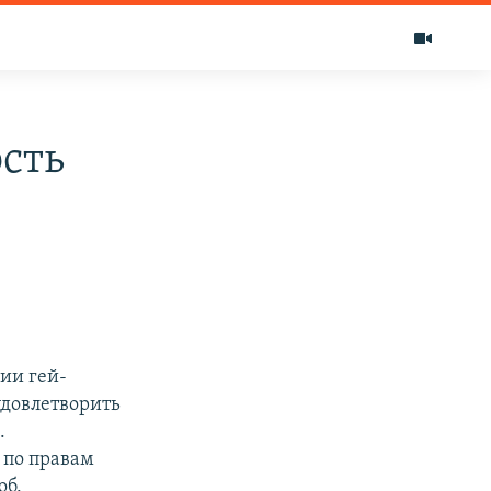
сть
ии гей-
 удовлетворить
.
 по правам
об.