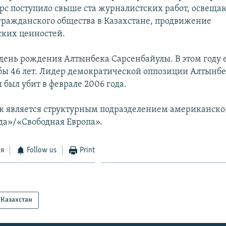
урс поступило свыше ста журналистских работ, освещ
гражданского общества в Казахстане, продвижение
ких ценностей.
– день рождения Алтынбека Сарсенбайулы. В этом году 
бы 46 лет. Лидер демократической оппозиции Алтынб
был убит в феврале 2006 года.
к является структурным подразделением американск
да»/«Свободная Европа».
ся
Follow us
Print
Казахстан