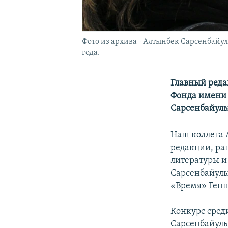
Фото из архива - Алтынбек Сарсенбайу
года.
Главный ред
Фонда имени 
Сарсенбайулы
Наш коллега
редакции, ра
литературы и
Сарсенбайулы
«Время» Генн
Конкурс сред
Сарсенбайулы 