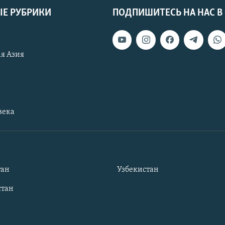
Е РУБРИКИ
ПОДПИШИТЕСЬ НА НАС В
я Азия
века
тан
Узбекистан
тан