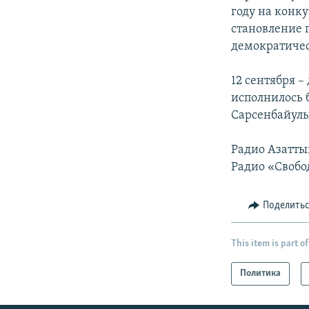
году на конк
становление 
демократичес
12 сентября 
исполнилось 
Сарсенбайулы 
Радио Азатты
Радио «Свобо
Поделить
This item is part of
Политика