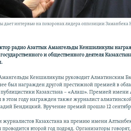
лы дает интервью на похоронах лидера оппозиции Заманбека 
актор радио Азаттык Амангельды Кеншиликулы награ
государственного и общественного деятеля Казахстан
.
 Амангельды Кеншиликулы руководит Алматинским Б
нее был награжден другой престижной премией в обла
 публицистики Казахстана – «Алаш». Премией имени
 в этом году награжден также журналист алматинской
адий Бендицкий. Вручение премий прошло 12 сентябр
и журналистов Казахстана на премию имени Алтынбе
проводится второй год подряд. Организаторы говорят, 