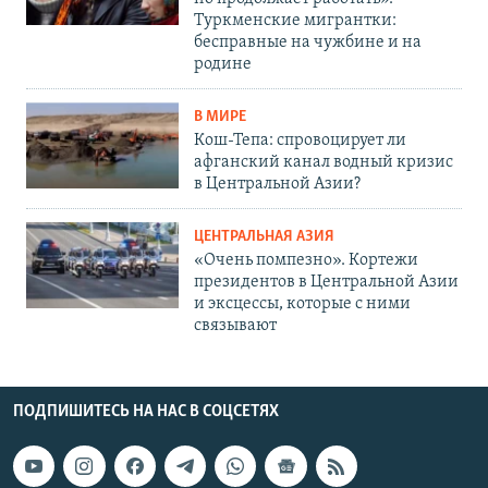
Туркменские мигрантки:
бесправные на чужбине и на
родине
В МИРЕ
Кош-Тепа: спровоцирует ли
афганский канал водный кризис
в Центральной Азии?
ЦЕНТРАЛЬНАЯ АЗИЯ
«Очень помпезно». Кортежи
президентов в Центральной Азии
и эксцессы, которые с ними
связывают
ПОДПИШИТЕСЬ НА НАС В СОЦСЕТЯХ