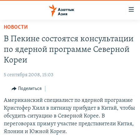
Доступность
ссылок
Вернуться
НОВОСТИ
к
ЦЕНТРАЛЬНАЯ АЗИЯ
В Пекине состоятся консультации
основному
НОВОСТИ
КАЗАХСТАН
содержанию
по ядерной программе Северной
ВОЙНА В УКРАИНЕ
Вернутся
КЫРГЫЗСТАН
Кореи
к
НА ДРУГИХ ЯЗЫКАХ
УЗБЕКИСТАН
главной
5 сентября 2008, 15:03
ТАДЖИКИСТАН
ҚАЗАҚША
навигации
ПОДПИШИТЕСЬ НА НАС В СОЦСЕТЯХ
Вернутся
Поделиться
КЫРГЫЗЧА
к
Американский специалист по ядерной программе
ЎЗБЕКЧА
поиску
Кристофер Хилл в пятницу прибудет в Китай, чтобы
ТОҶИКӢ
Все сайты РСЕ/РС
обсудить ситуацию в Северной Корее. В
переговорах примут участие представители Китая,
TÜRKMENÇE
Японии и Южной Кореи.