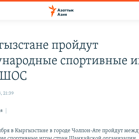
гызстане пройдут
народные спортивные и
 ШОС
, 21:39
ся
нтября в Кыргызстане в городе Чолпон-Ате пройдут ме
ие спортивные игры стран Шанхайской организации