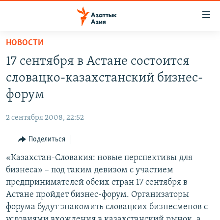
Доступность
ссылок
Вернуться
НОВОСТИ
к
ЦЕНТРАЛЬНАЯ АЗИЯ
17 сентября в Астане состоится
основному
НОВОСТИ
КАЗАХСТАН
содержанию
словацко-казахстанский бизнес-
ВОЙНА В УКРАИНЕ
Вернутся
КЫРГЫЗСТАН
форум
к
НА ДРУГИХ ЯЗЫКАХ
УЗБЕКИСТАН
главной
2 сентября 2008, 22:52
ТАДЖИКИСТАН
ҚАЗАҚША
навигации
ПОДПИШИТЕСЬ НА НАС В СОЦСЕТЯХ
Вернутся
Поделиться
КЫРГЫЗЧА
к
«Казахстан-Словакия: новые перспективы для
ЎЗБЕКЧА
поиску
бизнеса» – под таким девизом с участием
ТОҶИКӢ
Все сайты РСЕ/РС
предпринимателей обеих стран 17 сентября в
Астане пройдет бизнес-форум. Организаторы
TÜRKMENÇE
форума будут знакомить словацких бизнесменов с
условиями вхождения в казахстанский рынок, а