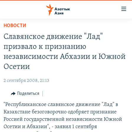
Доступность
ссылок
Вернуться
НОВОСТИ
к
ЦЕНТРАЛЬНАЯ АЗИЯ
Славянское движение "Лад"
основному
НОВОСТИ
КАЗАХСТАН
содержанию
призвало к признанию
ВОЙНА В УКРАИНЕ
Вернутся
КЫРГЫЗСТАН
независимости Абхазии и Южной
к
НА ДРУГИХ ЯЗЫКАХ
УЗБЕКИСТАН
Осетии
главной
ТАДЖИКИСТАН
ҚАЗАҚША
навигации
ПОДПИШИТЕСЬ НА НАС В СОЦСЕТЯХ
2 сентября 2008, 21:13
Вернутся
КЫРГЫЗЧА
к
Поделиться
ЎЗБЕКЧА
поиску
"Республиканское славянское движение "Лад" в
ТОҶИКӢ
Все сайты РСЕ/РС
Казахстане безоговорочно одобряет признание
TÜRKMENÇE
Россией государственной независимости Южной
Осетии и Абхазии", - заявил 1 сентября