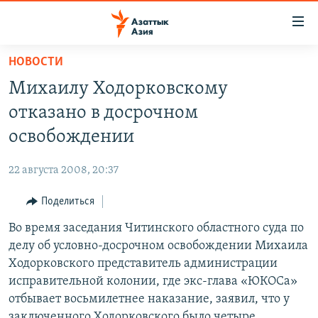
Доступность
ссылок
Вернуться
НОВОСТИ
к
ЦЕНТРАЛЬНАЯ АЗИЯ
Михаилу Ходорковскому
основному
НОВОСТИ
КАЗАХСТАН
содержанию
отказано в досрочном
ВОЙНА В УКРАИНЕ
Вернутся
КЫРГЫЗСТАН
освобождении
к
НА ДРУГИХ ЯЗЫКАХ
УЗБЕКИСТАН
главной
22 августа 2008, 20:37
ТАДЖИКИСТАН
ҚАЗАҚША
навигации
ПОДПИШИТЕСЬ НА НАС В СОЦСЕТЯХ
Вернутся
Поделиться
КЫРГЫЗЧА
к
Во время заседания Читинского областного суда по
ЎЗБЕКЧА
поиску
делу об условно-досрочном освобождении Михаила
ТОҶИКӢ
Все сайты РСЕ/РС
Ходорковского представитель администрации
исправительной колонии, где экс-глава «ЮКОСа»
TÜRKMENÇE
отбывает восьмилетнее наказание, заявил, что у
заключенного Ходорковского было четыре