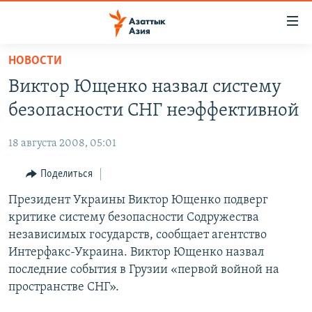
Доступность
ссылок
Вернуться
НОВОСТИ
к
ЦЕНТРАЛЬНАЯ АЗИЯ
Виктор Ющенко назвал систему
основному
НОВОСТИ
КАЗАХСТАН
содержанию
безопасности СНГ неэффективной
ВОЙНА В УКРАИНЕ
Вернутся
КЫРГЫЗСТАН
к
18 августа 2008, 05:01
НА ДРУГИХ ЯЗЫКАХ
УЗБЕКИСТАН
главной
Поделиться
ТАДЖИКИСТАН
ҚАЗАҚША
навигации
ПОДПИШИТЕСЬ НА НАС В СОЦСЕТЯХ
Вернутся
Президент Украины Виктор Ющенко подверг
КЫРГЫЗЧА
к
критике систему безопасности Содружества
ЎЗБЕКЧА
поиску
независимых государств, сообщает агентство
ТОҶИКӢ
Все сайты РСЕ/РС
Интерфакс-Украина. Виктор Ющенко назвал
последние события в Грузии «первой войной на
TÜRKMENÇE
пространстве СНГ».