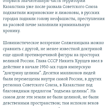
оторвать значительную часть территории
Казахстана уже после развала Советского Союза
подхватили жириновские и лимоновы, в русских
городах подняли голову неофашисты, преступления
на расовой почве заполнили криминальную
хронику.
Шовинистическое воззрение Солженицына можно
сравнить с другой, не менее известной доктриной
еще одной противоречивой фигуры на просторах
великой России. Глава СССР Никита Хрущев ввел в
действие в начале 1950-ых годов имперскую
“доктрину целины”. Десятки миллионов людей
были перемещены внутри самой России, в других
регионах Советского Союза, в Казахстане под
благовидным предлогом “подъема целины”. На
самом деле эти земли не были целиной, не были
девственным пространством; там испокон веков