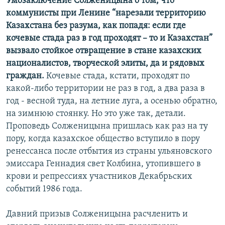
Умозаключение Солженицына о том, что
коммунисты при Ленине “нарезали территорию
Казахстана без разума, как попадя: если где
кочевые стада раз в год проходят – то и Казахстан”
вызвало стойкое отвращение в стане казахских
националистов, творческой элиты, да и рядовых
граждан.
Кочевые стада, кстати, проходят по
какой-либо территории не раз в год, а два раза в
год - весной туда, на летние луга, а осенью обратно,
на зимнюю стоянку. Но это уже так, детали.
Проповедь Солженицына пришлась как раз на ту
пору, когда казахское общество вступило в пору
ренессанса после отбытия из страны ульяновского
эмиссара Геннадия свет Колбина, утопившего в
крови и репрессиях участников Декабрьских
событий 1986 года.
Давний призыв Солженицына расчленить и