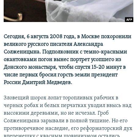
Сегодня, 6 августа 2008 года, в Москве похоронили
великого русского писателя Александра
Солженицына. Подполковник с темно-красными
окантовками погон вынес портрет усопшего из
Донского монастыря, чтобы спустя 15-20 минут в
числе первых бросил горсть земли президент
России Дмитрий Медведев.
Зловещий шорох лопат торопливых рабочих в
черных робах и белых перчатках уходил ввысь над
высокими деревьями, но не исчезал. Гроб
Солженицына зарывали в полной тишине. Но его
противоречивое наследие, его реформаторский дух
вперемешку с квасным шовинизмом остались.