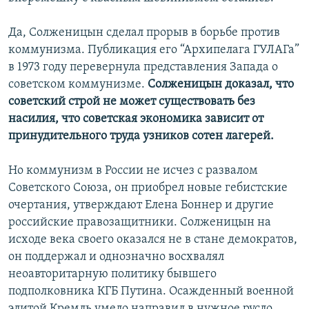
Да, Солженицын сделал прорыв в борьбе против
коммунизма. Публикация его “Архипелага ГУЛАГа”
в 1973 году перевернула представления Запада о
советском коммунизме.
Солженицын доказал, что
советский строй не может существовать без
насилия, что советская экономика зависит от
принудительного труда узников сотен лагерей.
Но коммунизм в России не исчез с развалом
Советского Союза, он приобрел новые гебистские
очертания, утверждают Елена Боннер и другие
российские правозащитники. Солженицын на
исходе века своего оказался не в стане демократов,
он поддержал и однозначно восхвалял
неоавторитарную политику бывшего
подполковника КГБ Путина. Осажденный военной
элитой Кремль умело направил в нужное русло