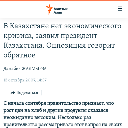
Доступность
ссылок
Вернуться
В Казахстане нет экономического
к
ЦЕНТРАЛЬНАЯ АЗИЯ
кризиса, заявил президент
основному
НОВОСТИ
КАЗАХСТАН
содержанию
Казахстана. Оппозиция говорит
ВОЙНА В УКРАИНЕ
Вернутся
КЫРГЫЗСТАН
обратное
к
НА ДРУГИХ ЯЗЫКАХ
УЗБЕКИСТАН
главной
Данабек ЖАЛМЫРЗА
ТАДЖИКИСТАН
ҚАЗАҚША
навигации
ПОДПИШИТЕСЬ НА НАС В СОЦСЕТЯХ
Вернутся
13 октября 2007, 14:37
КЫРГЫЗЧА
к
ЎЗБЕКЧА
Поделиться
поиску
ТОҶИКӢ
Все сайты РСЕ/РС
С начала сентября правительство признает, что
рост цен на хлеб и другие продукты оказался
TÜRKMENÇE
неожиданно высоким. Несколько раз
правительство рассматривало этот вопрос на своих