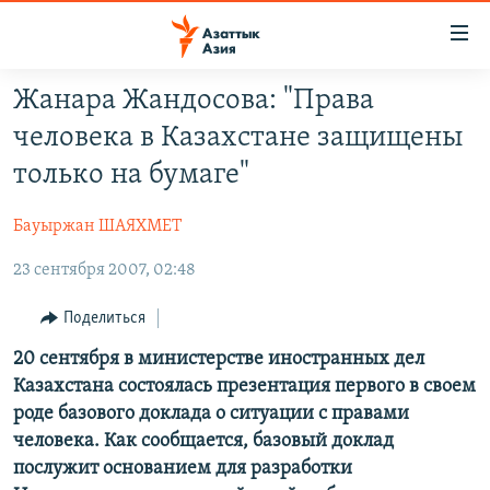
Доступность
ссылок
Вернуться
Жанара Жандосова: "Права
к
ЦЕНТРАЛЬНАЯ АЗИЯ
человека в Казахстане защищены
основному
НОВОСТИ
КАЗАХСТАН
содержанию
только на бумаге"
ВОЙНА В УКРАИНЕ
Вернутся
КЫРГЫЗСТАН
к
Бауыржан ШАЯХМЕТ
НА ДРУГИХ ЯЗЫКАХ
УЗБЕКИСТАН
главной
23 сентября 2007, 02:48
ТАДЖИКИСТАН
ҚАЗАҚША
навигации
ПОДПИШИТЕСЬ НА НАС В СОЦСЕТЯХ
Вернутся
КЫРГЫЗЧА
Поделиться
к
ЎЗБЕКЧА
20 сентября в министерстве иностранных дел
поиску
Казахстана состоялась презентация первого в своем
ТОҶИКӢ
Все сайты РСЕ/РС
роде базового доклада о ситуации с правами
TÜRKMENÇE
человека. Как сообщается, базовый доклад
послужит основанием для разработки